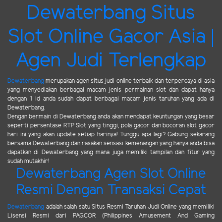
Dewaterbang Situs
Slot Online Gacor Asia |
Agen Judi Terlengkap
Dewaterbang
merupakan agen situs judi online terbaik dan terpercaya di asia
yang menyediakan berbagai macam jenis permainan slot dan dapat hanya
dengan 1 id anda sudah dapat berbagai macam jenis taruhan yang ada di
Dewaterbang.
Dengan bermain di Dewaterbang anda akan mendapat keuntungan yang besar
seperti persentase RTP Slot yang tinggi, pola gacor dan bocoran slot gacor
hari ini yang akan update setiap harinya! Tunggu apa lagi? Gabung sekarang
bersama Dewaterbang dan rasakan sensasi kemenangan yang hanya anda bisa
dapatkan di Dewaterbang yang mana juga memiliki tampilan dan fitur yang
sudah mutakhir!
Dewaterbang Agen Slot Online
Resmi Dengan Transaksi Cepat
Dewaterbang
adalah salah satu Situs Resmi Taruhan Judi Online yang memiliki
Lisensi Resmi dari PAGCOR (Philippines Amusement And Gaming