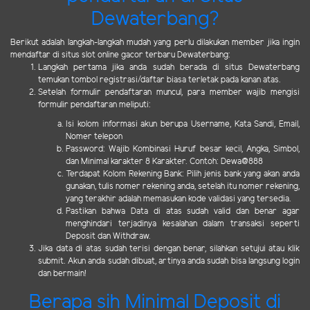
Dewaterbang?
Berikut adalah langkah-langkah mudah yang perlu dilakukan member jika ingin
mendaftar di situs slot online gacor terbaru Dewaterbang:
Langkah pertama jika anda sudah berada di situs Dewaterbang
temukan tombol registrasi/daftar biasa terletak pada kanan atas.
Setelah formulir pendaftaran muncul, para member wajib mengisi
formulir pendaftaran meliputi:
Isi kolom informasi akun berupa Username, Kata Sandi, Email,
Nomer telepon
Password: Wajib Kombinasi Huruf besar kecil, Angka, Simbol,
dan Minimal karakter 8 Karakter. Contoh: Dewa@888
Terdapat Kolom Rekening Bank: Pilih jenis bank yang akan anda
gunakan, tulis nomer rekening anda, setelah itu nomer rekening,
yang terakhir adalah memasukan kode validasi yang tersedia.
Pastikan bahwa Data di atas sudah valid dan benar agar
menghindari terjadinya kesalahan dalam transaksi seperti
Deposit dan Withdraw.
Jika data di atas sudah terisi dengan benar, silahkan setujui atau klik
submit. Akun anda sudah dibuat, artinya anda sudah bisa langsung login
dan bermain!
Berapa sih Minimal Deposit di