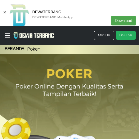
×
DEWATERBANG
DEWATERBANG Mobile App
Download
MASUK
DAFTAR
BERANDA
Poker