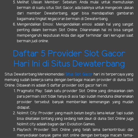
Melihat Ulasan Member: Sebelum Anda mulai untuk memutuskan
bermain di suatu situs Slot Gacor, ada baiknya untuk mengecek ulasan
dari member Dewaterbang, agar bisa mendapatkan gambaran
bagaimana tingkat kegacoran bermain di Dewaterbang.
Mengendalikan Emosi: Mengendalikan emosi adalah hal yang sangat
penting dalam bermain Slot Online. Dikarenakan hal ini bisa sangat
mempengaruhi keputusan Anda dan agar terhindar dari kerugian saat
bermain judi online.
Daftar 5 Provider Slot Gacor
Hari Ini di Situs Dewaterbang
Situs Dewaterbang Merekomendasi
Situs Slot Gacor
hari ini terpercaya yang
memang sudah bekerja sama dengan berbagai macam provider di dunia Slot
Online. Dibawah ini adalah 5 daftar provider slot gacor hari ini:
Pragmatic Play: Salah satu provider Slot Online yang dimaiankan oleh
para permain slot tidak hanya di asia tapi sudah mendunia dikarenakan
provider tersebut banyak memberikan kemenangan yang mudah
didapat.
Nolimit City: Provider yang masih belum begitu lama keluar tapi sudah
bisa dikatakan bintang yang sedang naik daun di dunia Slot Online juga
Nolimit city adalah bagian dari Evolution Games.
Playtech: Provider Slot Online yang telah lama berkontribusi dan
menyediakan banyak game slot online dengan berbagai macam tema-