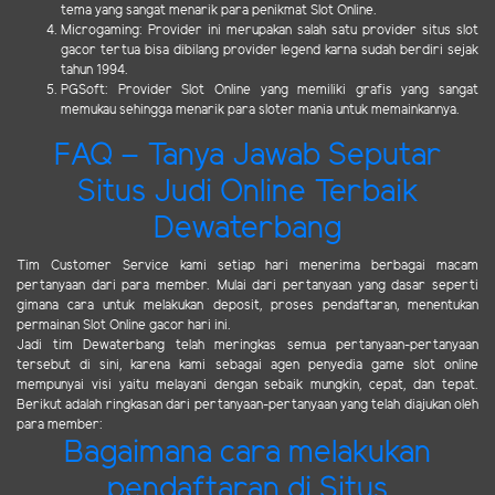
tema yang sangat menarik para penikmat Slot Online.
Microgaming: Provider ini merupakan salah satu provider situs slot
gacor tertua bisa dibilang provider legend karna sudah berdiri sejak
tahun 1994.
PGSoft: Provider Slot Online yang memiliki grafis yang sangat
memukau sehingga menarik para sloter mania untuk memainkannya.
FAQ – Tanya Jawab Seputar
Situs Judi Online Terbaik
Dewaterbang
Tim Customer Service kami setiap hari menerima berbagai macam
pertanyaan dari para member. Mulai dari pertanyaan yang dasar seperti
gimana cara untuk melakukan deposit, proses pendaftaran, menentukan
permainan Slot Online gacor hari ini.
Jadi tim Dewaterbang telah meringkas semua pertanyaan-pertanyaan
tersebut di sini, karena kami sebagai agen penyedia game slot online
mempunyai visi yaitu melayani dengan sebaik mungkin, cepat, dan tepat.
Berikut adalah ringkasan dari pertanyaan-pertanyaan yang telah diajukan oleh
para member:
Bagaimana cara melakukan
pendaftaran di Situs