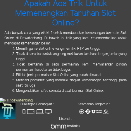
Apakah Ada Trik Untuk
Memenangkan Taruhan Slot
Online?
Ada banyak cara yang efektif untuk mendapatkan kemenangan bermain Slot
Online di Dewaterbang. Di bawah ini trik yang kami rekomendasikan untuk
mendapat kemenangan besar:
Memilih game slot online yang memiliki RTP tertinggi.
Tidak disarankan untuk langsung melakukan taruhan dengan jumlah yang
tinggi.
Tidak bertahan di satu permainan, kami menyarankan pindah
permainan jika putaran tidak bagus.
Pilihlah jenis permainan Slot Online yang sudah dikuasai.
Mencari provider yang memiliki tingkat kemenangan tertinggi pada
saat itu juga
Mengendalikan nafsu semata disaat bermain Slot Online.
Dukungan Perangkat :
Keamanan Terjamin :
Lisensi :