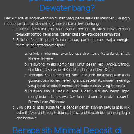
Dewaterbang?
Berikut adalah langkah-langkah mudah yang perlu dilakukan member jika ingin
mendaftar di situs slot online gacor terbaru Dewaterbang:
Langkah pertama jika anda sudah berada di situs Dewaterbang
temukan tombol registrasi/daftar biasa terletak pada kanan atas.
Setelah formulir pendaftaran muncul, para member wajib mengisi
formulir pendaftaran meliputi:
Isi kolom informasi akun berupa Username, Kata Sandi, Email,
Nomer telepon
Password: Wajib Kombinasi Huruf besar kecil, Angka, Simbol,
dan Minimal karakter 8 Karakter. Contoh: Dewa@888
Terdapat Kolom Rekening Bank: Pilih jenis bank yang akan anda
gunakan, tulis nomer rekening anda, setelah itu nomer rekening,
yang terakhir adalah memasukan kode validasi yang tersedia.
Pastikan bahwa Data di atas sudah valid dan benar agar
menghindari terjadinya kesalahan dalam transaksi seperti
Deposit dan Withdraw.
Jika data di atas sudah terisi dengan benar, silahkan setujui atau klik
submit. Akun anda sudah dibuat, artinya anda sudah bisa langsung login
dan bermain!
Berapa sih Minimal Deposit di