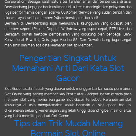
Corporation) Sebagai salah satu situs taruhan aman dan terpercaya di asia.
Dewaterbang juga juga berkomitmen untuk terus meningkatkan pelayanan dan
juga performanya dengan adanya Customer Service yang sudah terpilih dan
akan melayani setiap member 24jam Nonstop setiap hari!
Bermain di Dewaterbang juga memupunyai keunggulan yang didapat oleh
member seperti Proses Deposit, Withdraw yang super cepat, RTP Live, dan
Beragam pilihan metode pembayaran yang didukung oleh berbagai Bank
Konvesional, E-wallet, Qris, juga Voucher88. Dan Dewaterbang juga sangat
menjamin dan menjaga data keamanan setiap Member.
Pengertian Singkat Untuk
Memahami Arti Dari Kata Slot
Gacor
Slot Gacor adalah istilah yang dipakai untuk menggambarkan suatu permainan
Slot Online yang sering memberikan Profit atau Jackpot besar kepada para
member slot yang memainkan game Slot Gacor tersebut. Para pemain slot
khususnya di asia mengutamakan untuk bermain di slot gacor hari ini
dikarenakan peluang kemenangan yang lebih tinggi dibanding bermain di situs
yang tidak memiliki predikat Slot Gacor.
Tips dan Trik Mudah Menang
Bermain Slot Online