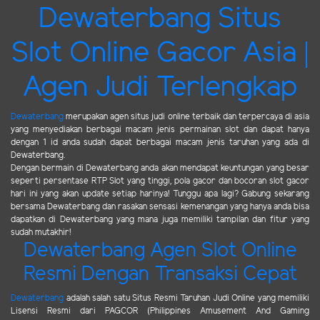
Dewaterbang Situs
Slot Online Gacor Asia |
Agen Judi Terlengkap
Dewaterbang
merupakan agen situs judi online terbaik dan terpercaya di asia
yang menyediakan berbagai macam jenis permainan slot dan dapat hanya
dengan 1 id anda sudah dapat berbagai macam jenis taruhan yang ada di
Dewaterbang.
Dengan bermain di Dewaterbang anda akan mendapat keuntungan yang besar
seperti persentase RTP Slot yang tinggi, pola gacor dan bocoran slot gacor
hari ini yang akan update setiap harinya! Tunggu apa lagi? Gabung sekarang
bersama Dewaterbang dan rasakan sensasi kemenangan yang hanya anda bisa
dapatkan di Dewaterbang yang mana juga memiliki tampilan dan fitur yang
sudah mutakhir!
Dewaterbang Agen Slot Online
Resmi Dengan Transaksi Cepat
Dewaterbang
adalah salah satu Situs Resmi Taruhan Judi Online yang memiliki
Lisensi Resmi dari PAGCOR (Philippines Amusement And Gaming